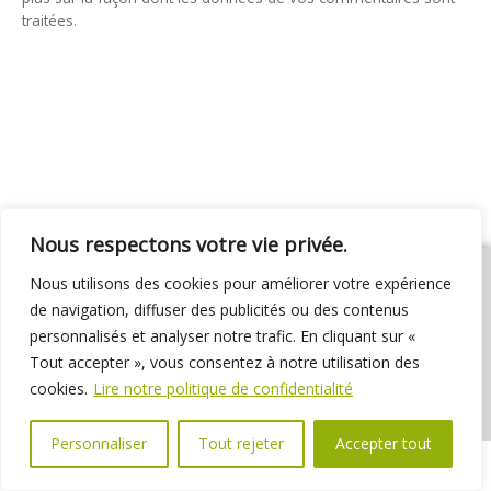
traitées
.
Nous respectons votre vie privée.
Nous utilisons des cookies pour améliorer votre expérience
de navigation, diffuser des publicités ou des contenus
personnalisés et analyser notre trafic. En cliquant sur «
01 69 31 72 10
01 69 31 37 31
Nous contacter
Tout accepter », vous consentez à notre utilisation des
Espace élus
Marchés publics
Délibérations
cookies.
Lire notre politique de confidentialité
Personnaliser
Tout rejeter
Accepter tout