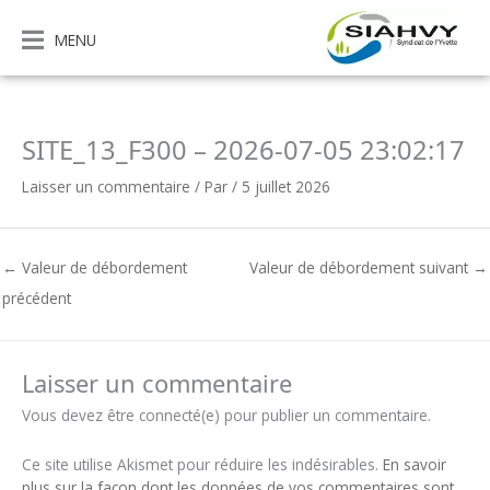
Aller
au
MENU
contenu
SITE_13_F300 – 2026-07-05 23:02:17
Laisser un commentaire
/ Par
/
5 juillet 2026
←
Valeur de débordement
Valeur de débordement suivant
→
précédent
Laisser un commentaire
Vous devez être connecté(e) pour publier un commentaire.
Ce site utilise Akismet pour réduire les indésirables.
En savoir
plus sur la façon dont les données de vos commentaires sont