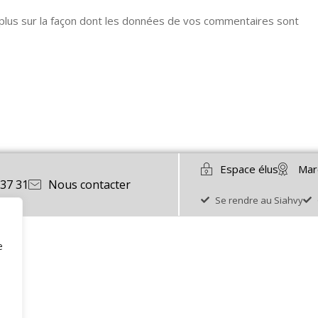
 plus sur la façon dont les données de vos commentaires sont
Espace élus
Mar
 37 31
Nous contacter
Se rendre au Siahvy
e