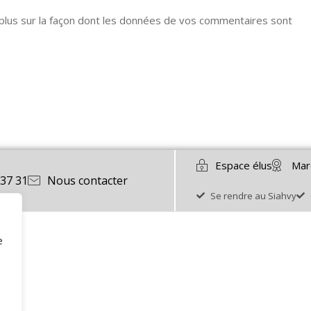
 plus sur la façon dont les données de vos commentaires sont
Espace élus
Mar
 37 31
Nous contacter
Se rendre au Siahvy
e