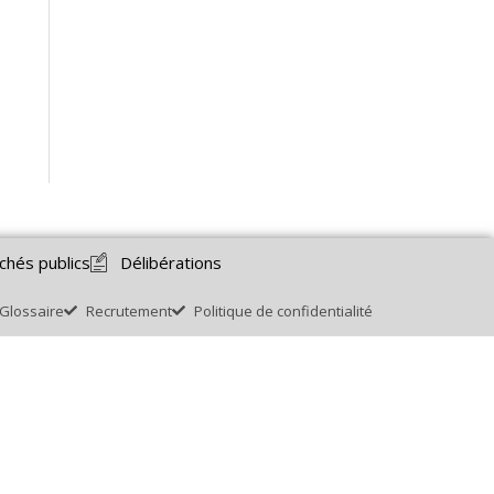
chés publics
Délibérations
Glossaire
Recrutement
Politique de confidentialité