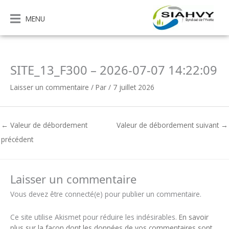
Aller
au
MENU
contenu
SITE_13_F300 – 2026-07-07 14:22:09
Laisser un commentaire
/ Par
/
7 juillet 2026
←
Valeur de débordement
Valeur de débordement suivant
→
précédent
Laisser un commentaire
Vous devez être connecté(e) pour publier un commentaire.
Ce site utilise Akismet pour réduire les indésirables.
En savoir
plus sur la façon dont les données de vos commentaires sont