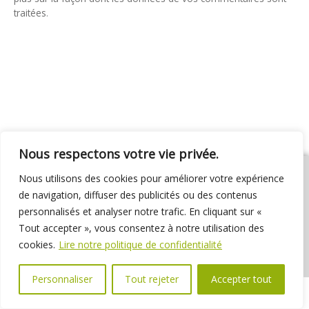
traitées
.
Nous respectons votre vie privée.
Nous utilisons des cookies pour améliorer votre expérience
de navigation, diffuser des publicités ou des contenus
personnalisés et analyser notre trafic. En cliquant sur «
01 69 31 72 10
01 69 31 37 31
Nous contacter
Tout accepter », vous consentez à notre utilisation des
Espace élus
Marchés publics
Délibérations
cookies.
Lire notre politique de confidentialité
Personnaliser
Tout rejeter
Accepter tout