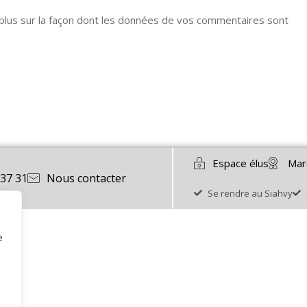
 plus sur la façon dont les données de vos commentaires sont
Espace élus
Mar
 37 31
Nous contacter
Se rendre au Siahvy
e