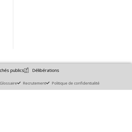
chés publics
Délibérations
Glossaire
Recrutement
Politique de confidentialité