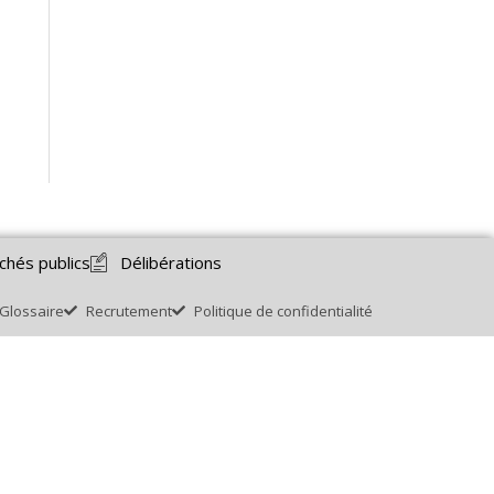
chés publics
Délibérations
Glossaire
Recrutement
Politique de confidentialité