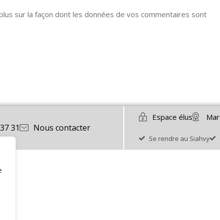
 plus sur la façon dont les données de vos commentaires sont
Espace élus
Mar
 37 31
Nous contacter
Se rendre au Siahvy
e