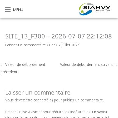
Aller
au
MENU
contenu
SITE_13_F300 – 2026-07-07 22:12:08
Laisser un commentaire
/ Par
/
7 juillet 2026
←
Valeur de débordement
Valeur de débordement suivant
→
précédent
Laisser un commentaire
Vous devez être connecté(e) pour publier un commentaire.
Ce site utilise Akismet pour réduire les indésirables.
En savoir
plus sur la façon dont les données de vos commentaires sont