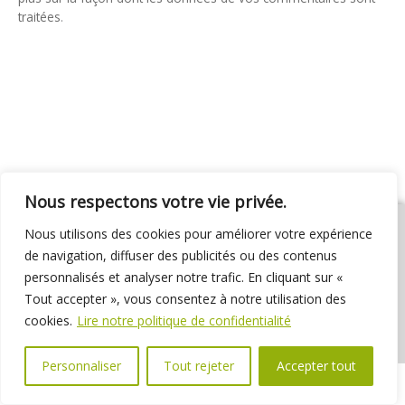
traitées
.
Nous respectons votre vie privée.
Nous utilisons des cookies pour améliorer votre expérience
de navigation, diffuser des publicités ou des contenus
personnalisés et analyser notre trafic. En cliquant sur «
01 69 31 72 10
01 69 31 37 31
Nous contacter
Tout accepter », vous consentez à notre utilisation des
Espace élus
Marchés publics
Délibérations
cookies.
Lire notre politique de confidentialité
Personnaliser
Tout rejeter
Accepter tout