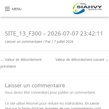
Aller
au
MENU
contenu
SITE_13_F300 – 2026-07-07 23:42:11
Laisser un commentaire
/ Par
/
7 juillet 2026
←
Valeur de débordement
Valeur de débordement suivant
→
précédent
Laisser un commentaire
Vous devez être connecté(e) pour publier un commentaire.
Ce site utilise Akismet pour réduire les indésirables.
En savoir
plus sur la façon dont les données de vos commentaires sont