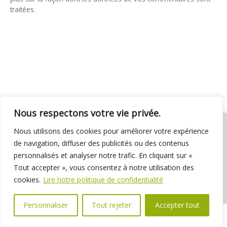
traitées
.
Nous respectons votre vie privée.
Nous utilisons des cookies pour améliorer votre expérience
de navigation, diffuser des publicités ou des contenus
personnalisés et analyser notre trafic. En cliquant sur «
01 69 31 72 10
01 69 31 37 31
Nous contacter
Tout accepter », vous consentez à notre utilisation des
Espace élus
Marchés publics
Délibérations
cookies.
Lire notre politique de confidentialité
Personnaliser
Tout rejeter
Accepter tout