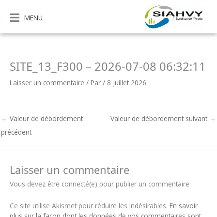
Aller
au
MENU
contenu
SITE_13_F300 – 2026-07-08 06:32:11
Laisser un commentaire
/ Par
/
8 juillet 2026
←
Valeur de débordement
Valeur de débordement suivant
→
précédent
Laisser un commentaire
Vous devez être connecté(e) pour publier un commentaire.
Ce site utilise Akismet pour réduire les indésirables.
En savoir
plus sur la façon dont les données de vos commentaires sont