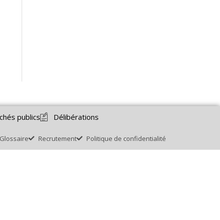
chés publics
Délibérations
Glossaire
Recrutement
Politique de confidentialité