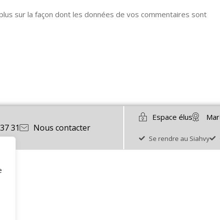
 plus sur la façon dont les données de vos commentaires sont
Espace élus
Mar
 37 31
Nous contacter
Se rendre au Siahvy
e