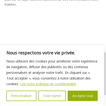
traitées
.
Nous respectons votre vie privée.
Nous utilisons des cookies pour améliorer votre expérience
de navigation, diffuser des publicités ou des contenus
personnalisés et analyser notre trafic. En cliquant sur «
01 69 31 72 10
01 69 31 37 31
Nous contacter
Tout accepter », vous consentez à notre utilisation des
Espace élus
Marchés publics
Délibérations
cookies.
Lire notre politique de confidentialité
Personnaliser
Tout rejeter
Accepter tout