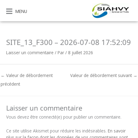
Aller
au
MENU
contenu
SITE_13_F300 – 2026-07-08 17:52:09
Laisser un commentaire
/ Par
/
8 juillet 2026
←
Valeur de débordement
Valeur de débordement suivant
→
précédent
Laisser un commentaire
Vous devez être connecté(e) pour publier un commentaire.
Ce site utilise Akismet pour réduire les indésirables.
En savoir
plus sur la façon dont les données de vos commentaires sont