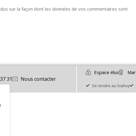
 plus sur la façon dont les données de vos commentaires sont
Espace élus
Mar
 37 31
Nous contacter
Se rendre au Siahvy
e