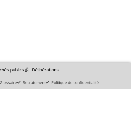
chés publics
Délibérations
Glossaire
Recrutement
Politique de confidentialité