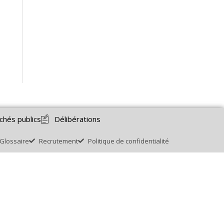
chés publics
Délibérations
Glossaire
Recrutement
Politique de confidentialité