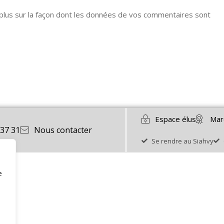
 plus sur la façon dont les données de vos commentaires sont
Espace élus
Mar
 37 31
Nous contacter
Se rendre au Siahvy
e