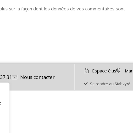
 plus sur la façon dont les données de vos commentaires sont
Espace élus
Mar
 37 31
Nous contacter
Se rendre au Siahvy
e