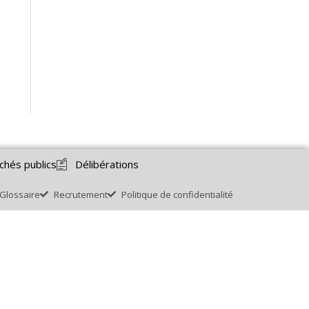
chés publics
Délibérations
Glossaire
Recrutement
Politique de confidentialité