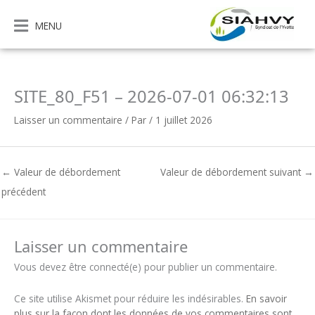
Aller
au
MENU
contenu
SITE_80_F51 – 2026-07-01 06:32:13
Laisser un commentaire
/ Par
/
1 juillet 2026
←
Valeur de débordement
Valeur de débordement suivant
→
précédent
Laisser un commentaire
Vous devez être connecté(e) pour publier un commentaire.
Ce site utilise Akismet pour réduire les indésirables.
En savoir
plus sur la façon dont les données de vos commentaires sont