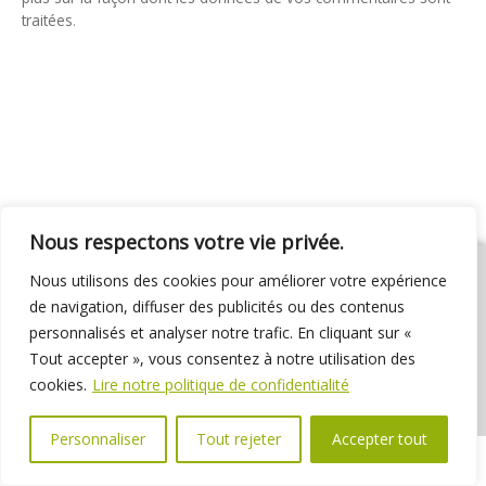
traitées
.
Nous respectons votre vie privée.
Nous utilisons des cookies pour améliorer votre expérience
de navigation, diffuser des publicités ou des contenus
personnalisés et analyser notre trafic. En cliquant sur «
01 69 31 72 10
01 69 31 37 31
Nous contacter
Tout accepter », vous consentez à notre utilisation des
Espace élus
Marchés publics
Délibérations
cookies.
Lire notre politique de confidentialité
Personnaliser
Tout rejeter
Accepter tout