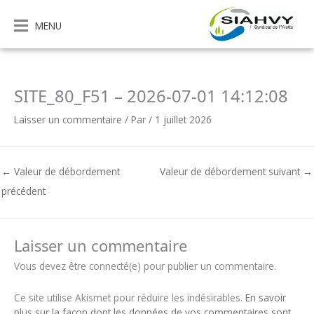
Aller
au
MENU
contenu
SITE_80_F51 – 2026-07-01 14:12:08
Laisser un commentaire
/ Par
/
1 juillet 2026
←
Valeur de débordement
Valeur de débordement suivant
→
précédent
Laisser un commentaire
Vous devez être connecté(e) pour publier un commentaire.
Ce site utilise Akismet pour réduire les indésirables.
En savoir
plus sur la façon dont les données de vos commentaires sont