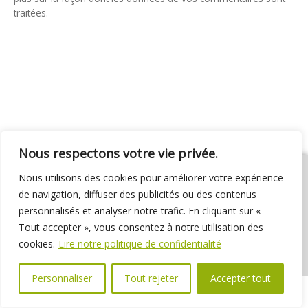
traitées
.
Nous respectons votre vie privée.
Nous utilisons des cookies pour améliorer votre expérience
de navigation, diffuser des publicités ou des contenus
personnalisés et analyser notre trafic. En cliquant sur «
01 69 31 72 10
01 69 31 37 31
Nous contacter
Tout accepter », vous consentez à notre utilisation des
Espace élus
Marchés publics
Délibérations
cookies.
Lire notre politique de confidentialité
Personnaliser
Tout rejeter
Accepter tout