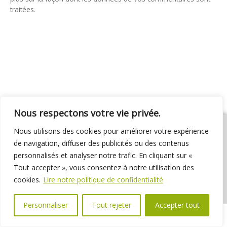
traitées
.
Nous respectons votre vie privée.
Nous utilisons des cookies pour améliorer votre expérience
de navigation, diffuser des publicités ou des contenus
personnalisés et analyser notre trafic. En cliquant sur «
01 69 31 72 10
01 69 31 37 31
Nous contacter
Tout accepter », vous consentez à notre utilisation des
Espace élus
Marchés publics
Délibérations
cookies.
Lire notre politique de confidentialité
Personnaliser
Tout rejeter
Accepter tout