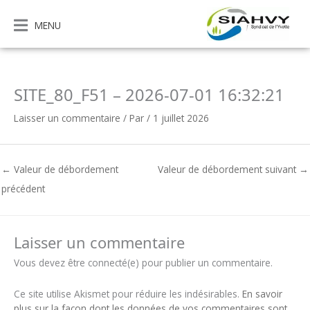
Aller
au
MENU
contenu
SITE_80_F51 – 2026-07-01 16:32:21
Laisser un commentaire
/ Par
/
1 juillet 2026
←
Valeur de débordement
Valeur de débordement suivant
→
précédent
Laisser un commentaire
Vous devez être connecté(e) pour publier un commentaire.
Ce site utilise Akismet pour réduire les indésirables.
En savoir
plus sur la façon dont les données de vos commentaires sont