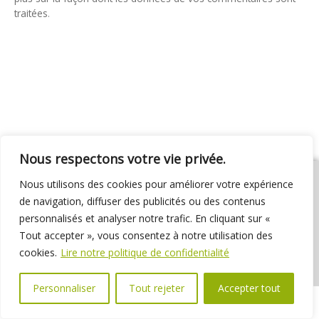
traitées
.
Nous respectons votre vie privée.
Nous utilisons des cookies pour améliorer votre expérience
de navigation, diffuser des publicités ou des contenus
personnalisés et analyser notre trafic. En cliquant sur «
01 69 31 72 10
01 69 31 37 31
Nous contacter
Tout accepter », vous consentez à notre utilisation des
Espace élus
Marchés publics
Délibérations
cookies.
Lire notre politique de confidentialité
Personnaliser
Tout rejeter
Accepter tout