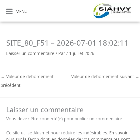
Aller
au
MENU
contenu
SITE_80_F51 – 2026-07-01 18:02:11
Laisser un commentaire
/ Par
/
1 juillet 2026
←
Valeur de débordement
Valeur de débordement suivant
→
précédent
Laisser un commentaire
Vous devez être connecté(e) pour publier un commentaire.
Ce site utilise Akismet pour réduire les indésirables.
En savoir
plus sur la façon dont les données de vos commentaires sont