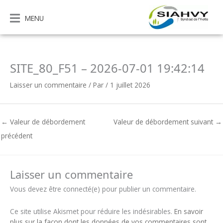
Aller
au
MENU
contenu
SITE_80_F51 – 2026-07-01 19:42:14
Laisser un commentaire
/ Par
/
1 juillet 2026
←
Valeur de débordement
Valeur de débordement suivant
→
précédent
Laisser un commentaire
Vous devez être connecté(e) pour publier un commentaire.
Ce site utilise Akismet pour réduire les indésirables.
En savoir
plus sur la façon dont les données de vos commentaires sont