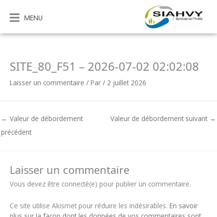
Aller
au
MENU
contenu
SITE_80_F51 – 2026-07-02 02:02:08
Laisser un commentaire
/ Par
/
2 juillet 2026
←
Valeur de débordement
Valeur de débordement suivant
→
précédent
Laisser un commentaire
Vous devez être connecté(e) pour publier un commentaire.
Ce site utilise Akismet pour réduire les indésirables.
En savoir
plus sur la façon dont les données de vos commentaires sont