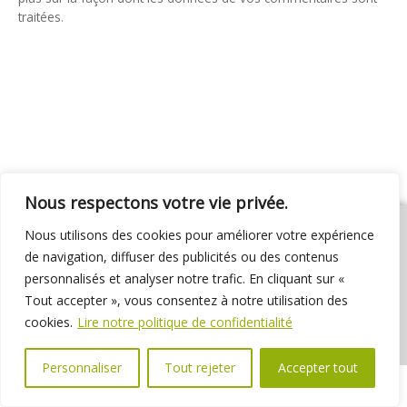
traitées
.
Nous respectons votre vie privée.
Nous utilisons des cookies pour améliorer votre expérience
de navigation, diffuser des publicités ou des contenus
personnalisés et analyser notre trafic. En cliquant sur «
01 69 31 72 10
01 69 31 37 31
Nous contacter
Tout accepter », vous consentez à notre utilisation des
Espace élus
Marchés publics
Délibérations
cookies.
Lire notre politique de confidentialité
Personnaliser
Tout rejeter
Accepter tout