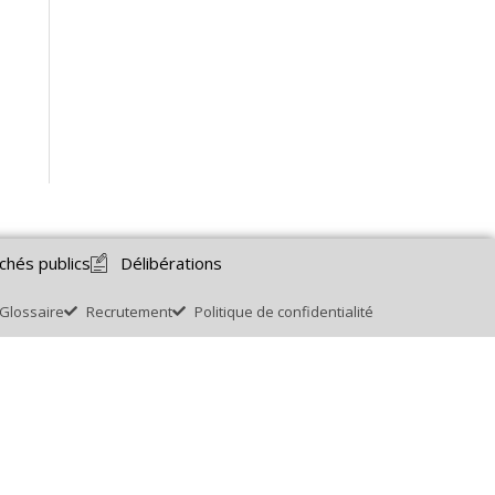
chés publics
Délibérations
Glossaire
Recrutement
Politique de confidentialité