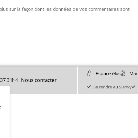
 plus sur la façon dont les données de vos commentaires sont
Espace élus
Mar
 37 31
Nous contacter
Se rendre au Siahvy
e