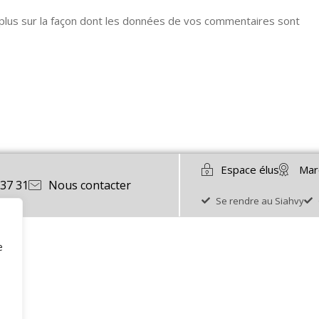
 plus sur la façon dont les données de vos commentaires sont
Espace élus
Mar
 37 31
Nous contacter
Se rendre au Siahvy
e