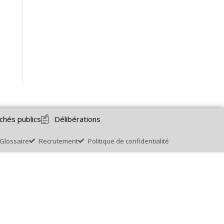
chés publics
Délibérations
Glossaire
Recrutement
Politique de confidentialité