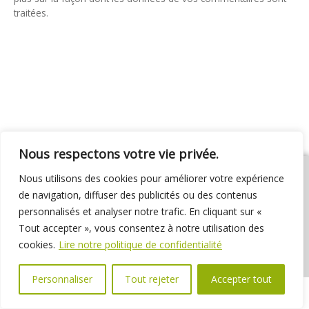
traitées
.
Nous respectons votre vie privée.
Nous utilisons des cookies pour améliorer votre expérience
de navigation, diffuser des publicités ou des contenus
personnalisés et analyser notre trafic. En cliquant sur «
01 69 31 72 10
01 69 31 37 31
Nous contacter
Tout accepter », vous consentez à notre utilisation des
Espace élus
Marchés publics
Délibérations
cookies.
Lire notre politique de confidentialité
Personnaliser
Tout rejeter
Accepter tout