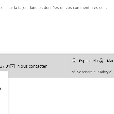
 plus sur la façon dont les données de vos commentaires sont
Espace élus
Mar
 37 31
Nous contacter
Se rendre au Siahvy
e