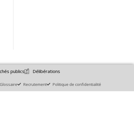
chés publics
Délibérations
Glossaire
Recrutement
Politique de confidentialité