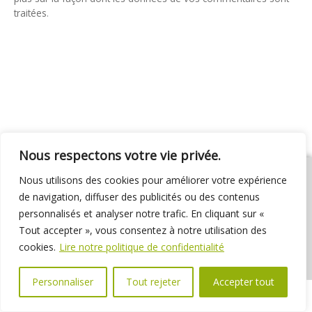
traitées
.
Nous respectons votre vie privée.
Nous utilisons des cookies pour améliorer votre expérience
de navigation, diffuser des publicités ou des contenus
personnalisés et analyser notre trafic. En cliquant sur «
01 69 31 72 10
01 69 31 37 31
Nous contacter
Tout accepter », vous consentez à notre utilisation des
Espace élus
Marchés publics
Délibérations
cookies.
Lire notre politique de confidentialité
Personnaliser
Tout rejeter
Accepter tout