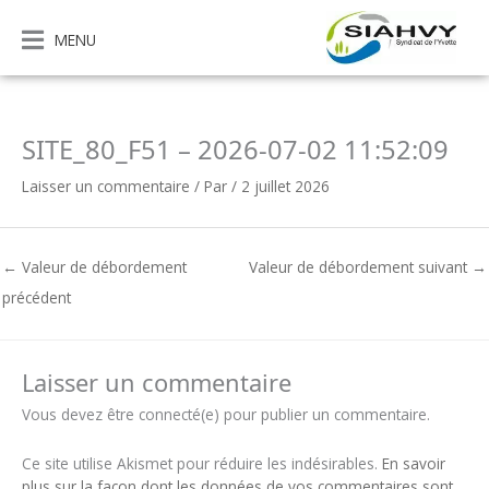
Aller
au
MENU
contenu
SITE_80_F51 – 2026-07-02 11:52:09
Laisser un commentaire
/ Par
/
2 juillet 2026
←
Valeur de débordement
Valeur de débordement suivant
→
précédent
Laisser un commentaire
Vous devez être connecté(e) pour publier un commentaire.
Ce site utilise Akismet pour réduire les indésirables.
En savoir
plus sur la façon dont les données de vos commentaires sont