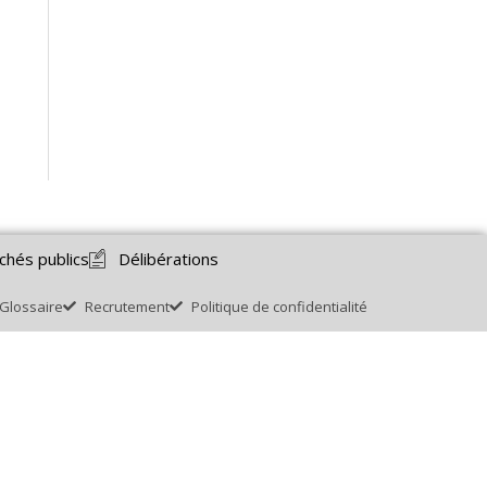
chés publics
Délibérations
Glossaire
Recrutement
Politique de confidentialité