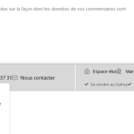
 plus sur la façon dont les données de vos commentaires sont
Espace élus
Mar
 37 31
Nous contacter
Se rendre au Siahvy
e