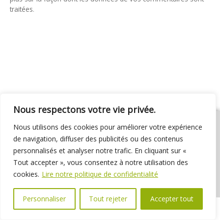
traitées
.
Nous respectons votre vie privée.
Nous utilisons des cookies pour améliorer votre expérience
de navigation, diffuser des publicités ou des contenus
personnalisés et analyser notre trafic. En cliquant sur «
01 69 31 72 10
01 69 31 37 31
Nous contacter
Tout accepter », vous consentez à notre utilisation des
Espace élus
Marchés publics
Délibérations
cookies.
Lire notre politique de confidentialité
Personnaliser
Tout rejeter
Accepter tout