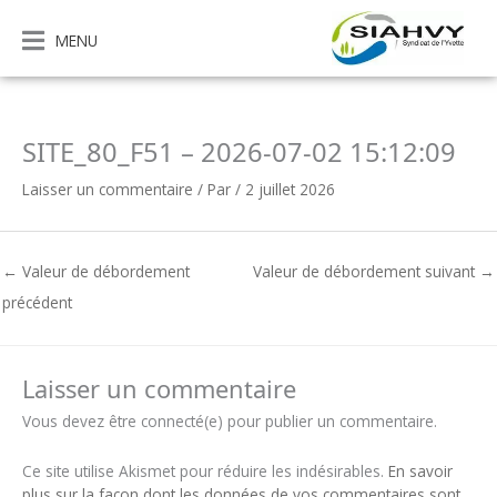
Aller
au
MENU
contenu
SITE_80_F51 – 2026-07-02 15:12:09
Laisser un commentaire
/ Par
/
2 juillet 2026
←
Valeur de débordement
Valeur de débordement suivant
→
précédent
Laisser un commentaire
Vous devez être connecté(e) pour publier un commentaire.
Ce site utilise Akismet pour réduire les indésirables.
En savoir
plus sur la façon dont les données de vos commentaires sont