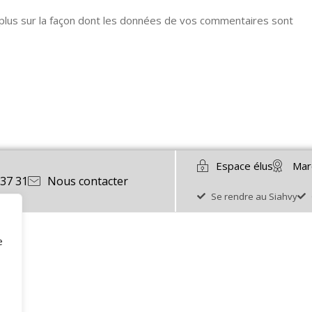
 plus sur la façon dont les données de vos commentaires sont
Espace élus
Mar
 37 31
Nous contacter
Se rendre au Siahvy
e