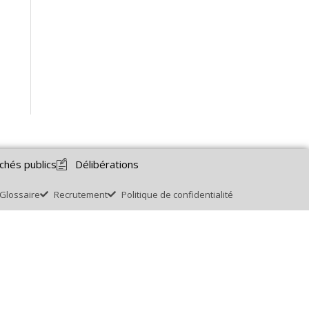
chés publics
Délibérations
Glossaire
Recrutement
Politique de confidentialité