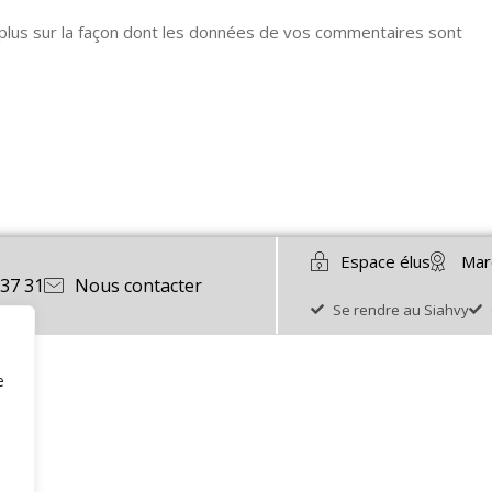
 plus sur la façon dont les données de vos commentaires sont
Espace élus
Mar
 37 31
Nous contacter
Se rendre au Siahvy
e