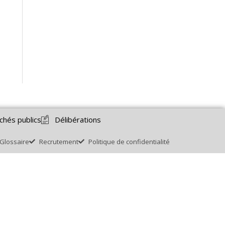
chés publics
Délibérations
Glossaire
Recrutement
Politique de confidentialité