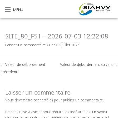
Aller
au
MENU
contenu
SITE_80_F51 – 2026-07-03 12:22:08
Laisser un commentaire
/ Par
/
3 juillet 2026
←
Valeur de débordement
Valeur de débordement suivant
→
précédent
Laisser un commentaire
Vous devez être connecté(e) pour publier un commentaire.
Ce site utilise Akismet pour réduire les indésirables.
En savoir
plus sur la façon dont les données de vos commentaires sont