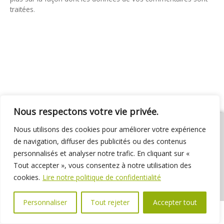
traitées
.
Nous respectons votre vie privée.
Nous utilisons des cookies pour améliorer votre expérience
de navigation, diffuser des publicités ou des contenus
personnalisés et analyser notre trafic. En cliquant sur «
01 69 31 72 10
01 69 31 37 31
Nous contacter
Tout accepter », vous consentez à notre utilisation des
Espace élus
Marchés publics
Délibérations
cookies.
Lire notre politique de confidentialité
Personnaliser
Tout rejeter
Accepter tout