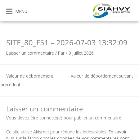
Aller
au
MENU
contenu
SITE_80_F51 – 2026-07-03 13:32:09
Laisser un commentaire
/ Par
/
3 juillet 2026
←
Valeur de débordement
Valeur de débordement suivant
→
précédent
Laisser un commentaire
Vous devez être connecté(e) pour publier un commentaire.
Ce site utilise Akismet pour réduire les indésirables.
En savoir
plus sur la façon dont les données de vos commentaires sont