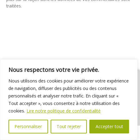
traitées
.
Nous respectons votre vie privée.
Nous utilisons des cookies pour améliorer votre expérience
de navigation, diffuser des publicités ou des contenus
personnalisés et analyser notre trafic. En cliquant sur «
01 69 31 72 10
01 69 31 37 31
Nous contacter
Tout accepter », vous consentez à notre utilisation des
Espace élus
Marchés publics
Délibérations
cookies.
Lire notre politique de confidentialité
Personnaliser
Tout rejeter
Accepter tout