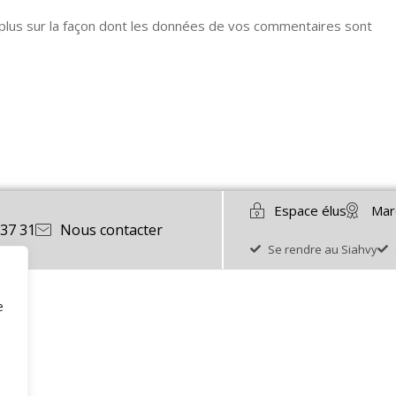
 plus sur la façon dont les données de vos commentaires sont
Espace élus
Mar
 37 31
Nous contacter
Se rendre au Siahvy
e