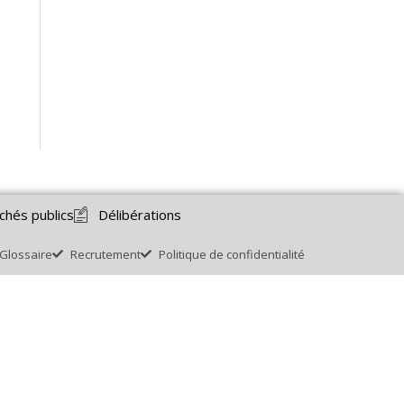
chés publics
Délibérations
Glossaire
Recrutement
Politique de confidentialité