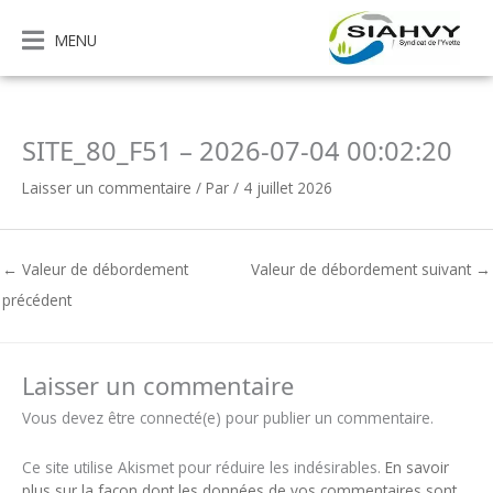
Aller
au
MENU
contenu
SITE_80_F51 – 2026-07-04 00:02:20
Laisser un commentaire
/ Par
/
4 juillet 2026
←
Valeur de débordement
Valeur de débordement suivant
→
précédent
Laisser un commentaire
Vous devez être connecté(e) pour publier un commentaire.
Ce site utilise Akismet pour réduire les indésirables.
En savoir
plus sur la façon dont les données de vos commentaires sont