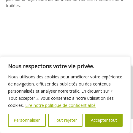
traitées
.
Nous respectons votre vie privée.
Nous utilisons des cookies pour améliorer votre expérience
de navigation, diffuser des publicités ou des contenus
personnalisés et analyser notre trafic. En cliquant sur «
01 69 31 72 10
01 69 31 37 31
Nous contacter
Tout accepter », vous consentez à notre utilisation des
Espace élus
Marchés publics
Délibérations
cookies.
Lire notre politique de confidentialité
Personnaliser
Tout rejeter
Accepter tout