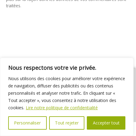
traitées
.
Nous respectons votre vie privée.
Nous utilisons des cookies pour améliorer votre expérience
de navigation, diffuser des publicités ou des contenus
personnalisés et analyser notre trafic. En cliquant sur «
01 69 31 72 10
01 69 31 37 31
Nous contacter
Tout accepter », vous consentez à notre utilisation des
Espace élus
Marchés publics
Délibérations
cookies.
Lire notre politique de confidentialité
Personnaliser
Tout rejeter
Accepter tout