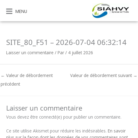
Aller
au
MENU
contenu
SITE_80_F51 – 2026-07-04 06:32:14
Laisser un commentaire
/ Par
/
4 juillet 2026
←
Valeur de débordement
Valeur de débordement suivant
→
précédent
Laisser un commentaire
Vous devez être connecté(e) pour publier un commentaire.
Ce site utilise Akismet pour réduire les indésirables.
En savoir
plus sur la façon dont les données de vos commentaires sont