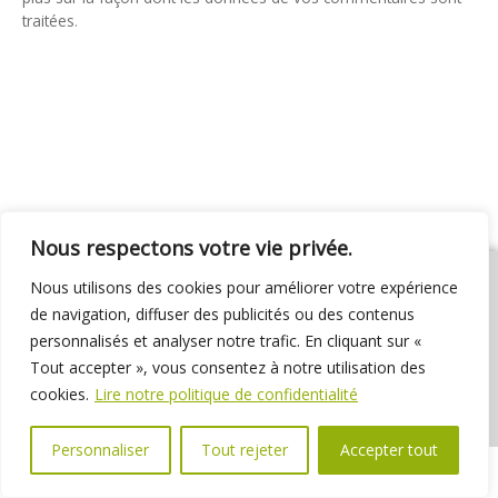
traitées
.
Nous respectons votre vie privée.
Nous utilisons des cookies pour améliorer votre expérience
de navigation, diffuser des publicités ou des contenus
personnalisés et analyser notre trafic. En cliquant sur «
01 69 31 72 10
01 69 31 37 31
Nous contacter
Tout accepter », vous consentez à notre utilisation des
Espace élus
Marchés publics
Délibérations
cookies.
Lire notre politique de confidentialité
Personnaliser
Tout rejeter
Accepter tout