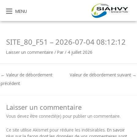
Aller
au
MENU
contenu
SITE_80_F51 – 2026-07-04 08:12:12
Laisser un commentaire
/ Par
/
4 juillet 2026
←
Valeur de débordement
Valeur de débordement suivant
→
précédent
Laisser un commentaire
Vous devez être connecté(e) pour publier un commentaire.
Ce site utilise Akismet pour réduire les indésirables.
En savoir
plus sur la façon dont les données de vos commentaires sont