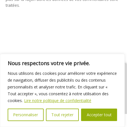
traitées
.
Nous respectons votre vie privée.
Nous utilisons des cookies pour améliorer votre expérience
de navigation, diffuser des publicités ou des contenus
personnalisés et analyser notre trafic. En cliquant sur «
01 69 31 72 10
01 69 31 37 31
Nous contacter
Tout accepter », vous consentez à notre utilisation des
Espace élus
Marchés publics
Délibérations
cookies.
Lire notre politique de confidentialité
Personnaliser
Tout rejeter
Accepter tout