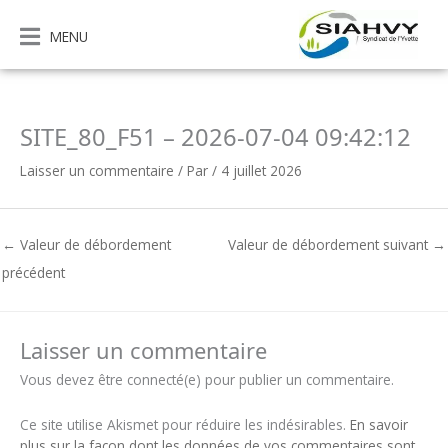
Aller
au
MENU
contenu
SITE_80_F51 – 2026-07-04 09:42:12
Laisser un commentaire
/ Par
/
4 juillet 2026
←
Valeur de débordement
Valeur de débordement suivant
→
précédent
Laisser un commentaire
Vous devez être connecté(e) pour publier un commentaire.
Ce site utilise Akismet pour réduire les indésirables.
En savoir
plus sur la façon dont les données de vos commentaires sont