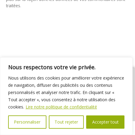
traitées
.
Nous respectons votre vie privée.
Nous utilisons des cookies pour améliorer votre expérience
de navigation, diffuser des publicités ou des contenus
personnalisés et analyser notre trafic. En cliquant sur «
01 69 31 72 10
01 69 31 37 31
Nous contacter
Tout accepter », vous consentez à notre utilisation des
Espace élus
Marchés publics
Délibérations
cookies.
Lire notre politique de confidentialité
Personnaliser
Tout rejeter
Accepter tout