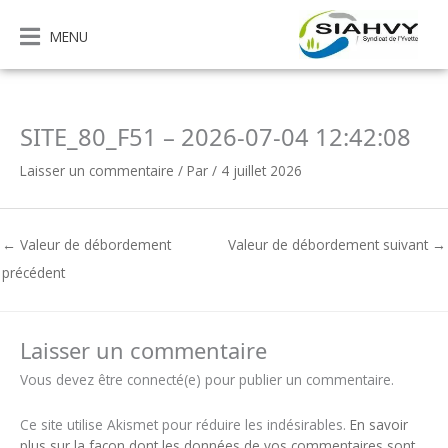
Aller
au
MENU
contenu
SITE_80_F51 – 2026-07-04 12:42:08
Laisser un commentaire
/ Par
/
4 juillet 2026
←
Valeur de débordement
Valeur de débordement suivant
→
précédent
Laisser un commentaire
Vous devez être connecté(e) pour publier un commentaire.
Ce site utilise Akismet pour réduire les indésirables.
En savoir
plus sur la façon dont les données de vos commentaires sont