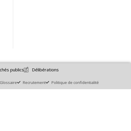
chés publics
Délibérations
Glossaire
Recrutement
Politique de confidentialité