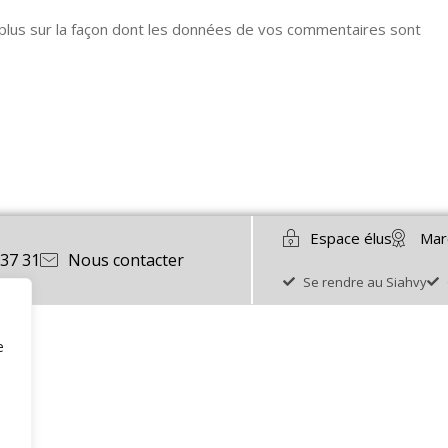
 plus sur la façon dont les données de vos commentaires sont
Espace élus
Mar
 37 31
Nous contacter
Se rendre au Siahvy
e