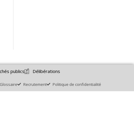
chés publics
Délibérations
Glossaire
Recrutement
Politique de confidentialité