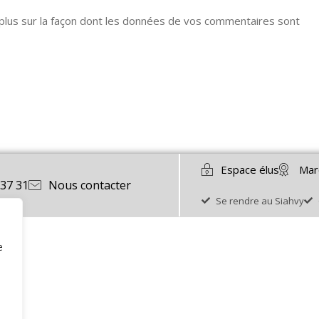
 plus sur la façon dont les données de vos commentaires sont
Espace élus
Mar
 37 31
Nous contacter
Se rendre au Siahvy
e