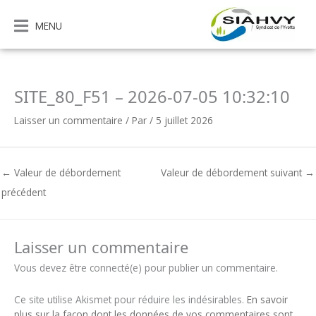
Aller
au
MENU
contenu
SITE_80_F51 – 2026-07-05 10:32:10
Laisser un commentaire
/ Par
/
5 juillet 2026
←
Valeur de débordement
Valeur de débordement suivant
→
précédent
Laisser un commentaire
Vous devez être connecté(e) pour publier un commentaire.
Ce site utilise Akismet pour réduire les indésirables.
En savoir
plus sur la façon dont les données de vos commentaires sont