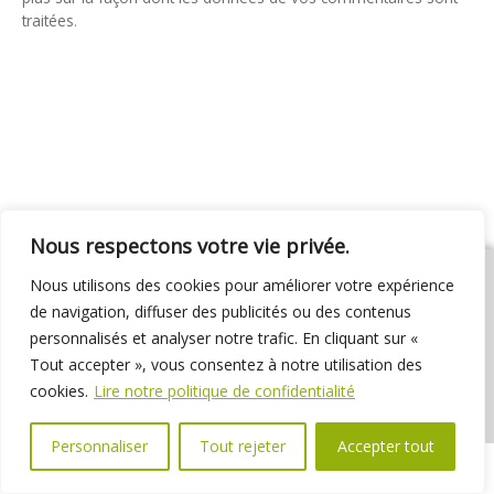
traitées
.
Nous respectons votre vie privée.
Nous utilisons des cookies pour améliorer votre expérience
de navigation, diffuser des publicités ou des contenus
personnalisés et analyser notre trafic. En cliquant sur «
01 69 31 72 10
01 69 31 37 31
Nous contacter
Tout accepter », vous consentez à notre utilisation des
Espace élus
Marchés publics
Délibérations
cookies.
Lire notre politique de confidentialité
Personnaliser
Tout rejeter
Accepter tout