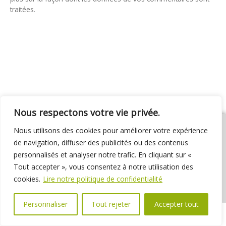
traitées
.
Nous respectons votre vie privée.
Nous utilisons des cookies pour améliorer votre expérience
de navigation, diffuser des publicités ou des contenus
personnalisés et analyser notre trafic. En cliquant sur «
01 69 31 72 10
01 69 31 37 31
Nous contacter
Tout accepter », vous consentez à notre utilisation des
Espace élus
Marchés publics
Délibérations
cookies.
Lire notre politique de confidentialité
Personnaliser
Tout rejeter
Accepter tout