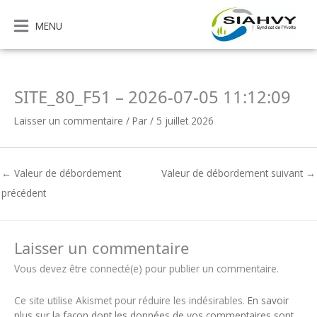
Aller
au
MENU
contenu
SITE_80_F51 – 2026-07-05 11:12:09
Laisser un commentaire
/ Par
/
5 juillet 2026
←
Valeur de débordement
Valeur de débordement suivant
→
précédent
Laisser un commentaire
Vous devez être connecté(e) pour publier un commentaire.
Ce site utilise Akismet pour réduire les indésirables.
En savoir
plus sur la façon dont les données de vos commentaires sont