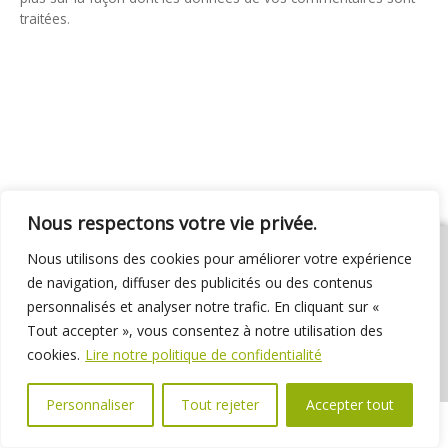
traitées
.
Nous respectons votre vie privée.
Nous utilisons des cookies pour améliorer votre expérience
de navigation, diffuser des publicités ou des contenus
personnalisés et analyser notre trafic. En cliquant sur «
01 69 31 72 10
01 69 31 37 31
Nous contacter
Tout accepter », vous consentez à notre utilisation des
Espace élus
Marchés publics
Délibérations
cookies.
Lire notre politique de confidentialité
Personnaliser
Tout rejeter
Accepter tout