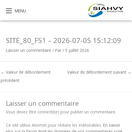
Aller
au
MENU
contenu
SITE_80_F51 – 2026-07-05 15:12:09
Laisser un commentaire
/ Par
/
5 juillet 2026
←
Valeur de débordement
Valeur de débordement suivant
→
précédent
Laisser un commentaire
Vous devez être connecté(e) pour publier un commentaire.
Ce site utilise Akismet pour réduire les indésirables.
En savoir
plus sur la façon dont les données de vos commentaires sont