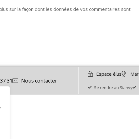
 plus sur la façon dont les données de vos commentaires sont
Espace élus
Mar
 37 31
Nous contacter
Se rendre au Siahvy
e