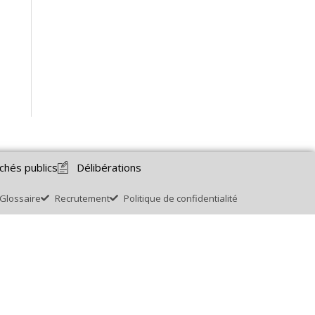
chés publics
Délibérations
Glossaire
Recrutement
Politique de confidentialité