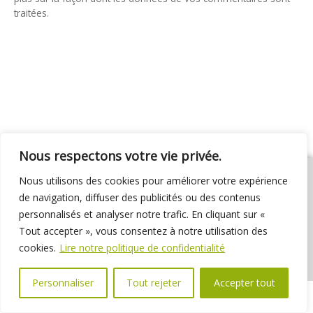
traitées
.
Nous respectons votre vie privée.
Nous utilisons des cookies pour améliorer votre expérience
de navigation, diffuser des publicités ou des contenus
personnalisés et analyser notre trafic. En cliquant sur «
01 69 31 72 10
01 69 31 37 31
Nous contacter
Tout accepter », vous consentez à notre utilisation des
Espace élus
Marchés publics
Délibérations
cookies.
Lire notre politique de confidentialité
Personnaliser
Tout rejeter
Accepter tout