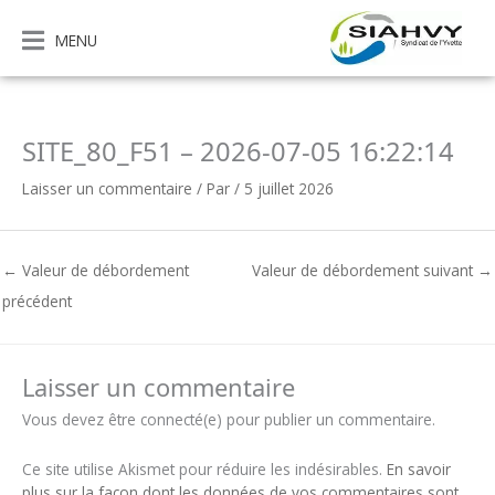
Aller
au
MENU
contenu
SITE_80_F51 – 2026-07-05 16:22:14
Laisser un commentaire
/ Par
/
5 juillet 2026
←
Valeur de débordement
Valeur de débordement suivant
→
précédent
Laisser un commentaire
Vous devez être connecté(e) pour publier un commentaire.
Ce site utilise Akismet pour réduire les indésirables.
En savoir
plus sur la façon dont les données de vos commentaires sont