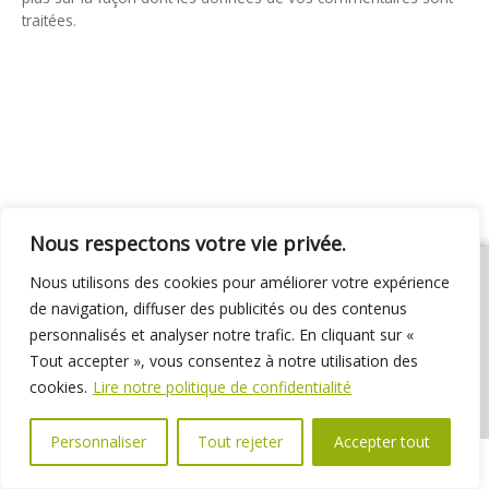
traitées
.
Nous respectons votre vie privée.
Nous utilisons des cookies pour améliorer votre expérience
de navigation, diffuser des publicités ou des contenus
personnalisés et analyser notre trafic. En cliquant sur «
01 69 31 72 10
01 69 31 37 31
Nous contacter
Tout accepter », vous consentez à notre utilisation des
Espace élus
Marchés publics
Délibérations
cookies.
Lire notre politique de confidentialité
Personnaliser
Tout rejeter
Accepter tout