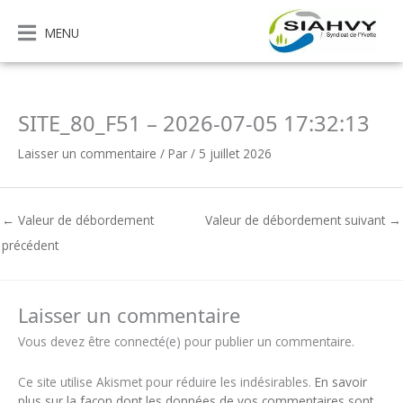
Aller
au
MENU
contenu
SITE_80_F51 – 2026-07-05 17:32:13
Laisser un commentaire
/ Par
/
5 juillet 2026
←
Valeur de débordement
Valeur de débordement suivant
→
précédent
Laisser un commentaire
Vous devez être connecté(e) pour publier un commentaire.
Ce site utilise Akismet pour réduire les indésirables.
En savoir
plus sur la façon dont les données de vos commentaires sont