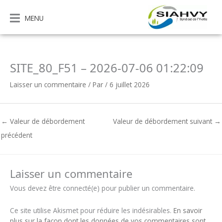
Aller
au
MENU
contenu
SITE_80_F51 – 2026-07-06 01:22:09
Laisser un commentaire
/ Par
/
6 juillet 2026
←
Valeur de débordement
Valeur de débordement suivant
→
précédent
Laisser un commentaire
Vous devez être connecté(e) pour publier un commentaire.
Ce site utilise Akismet pour réduire les indésirables.
En savoir
plus sur la façon dont les données de vos commentaires sont