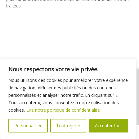
traitées
.
Nous respectons votre vie privée.
Nous utilisons des cookies pour améliorer votre expérience
de navigation, diffuser des publicités ou des contenus
personnalisés et analyser notre trafic. En cliquant sur «
01 69 31 72 10
01 69 31 37 31
Nous contacter
Tout accepter », vous consentez à notre utilisation des
Espace élus
Marchés publics
Délibérations
cookies.
Lire notre politique de confidentialité
Personnaliser
Tout rejeter
Accepter tout