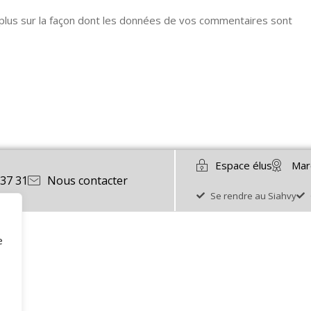
 plus sur la façon dont les données de vos commentaires sont
Espace élus
Mar
 37 31
Nous contacter
Se rendre au Siahvy
e