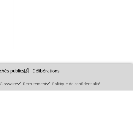
chés publics
Délibérations
Glossaire
Recrutement
Politique de confidentialité