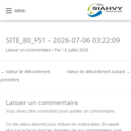
Aller
au
MENU
contenu
SITE_80_F51 – 2026-07-06 03:22:09
Laisser un commentaire
/ Par
/
6 juillet 2026
←
Valeur de débordement
Valeur de débordement suivant
→
précédent
Laisser un commentaire
Vous devez être connecté(e) pour publier un commentaire.
Ce site utilise Akismet pour réduire les indésirables.
En savoir
plus sur la façon dont les données de vos commentaires sont