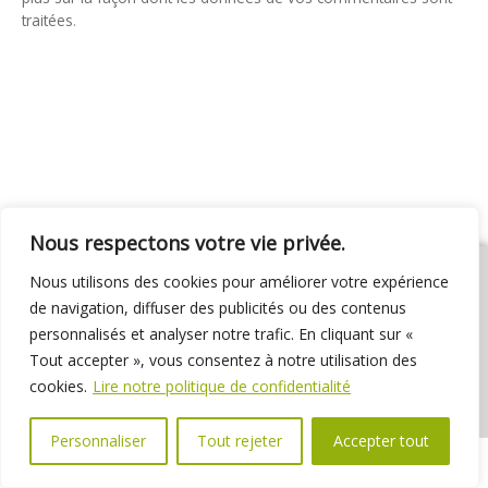
traitées
.
Nous respectons votre vie privée.
Nous utilisons des cookies pour améliorer votre expérience
de navigation, diffuser des publicités ou des contenus
personnalisés et analyser notre trafic. En cliquant sur «
01 69 31 72 10
01 69 31 37 31
Nous contacter
Tout accepter », vous consentez à notre utilisation des
Espace élus
Marchés publics
Délibérations
cookies.
Lire notre politique de confidentialité
Personnaliser
Tout rejeter
Accepter tout