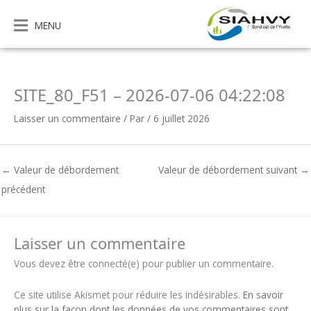
Aller
au
MENU
contenu
SITE_80_F51 – 2026-07-06 04:22:08
Laisser un commentaire
/ Par
/
6 juillet 2026
←
Valeur de débordement
Valeur de débordement suivant
→
précédent
Laisser un commentaire
Vous devez être connecté(e) pour publier un commentaire.
Ce site utilise Akismet pour réduire les indésirables.
En savoir
plus sur la façon dont les données de vos commentaires sont