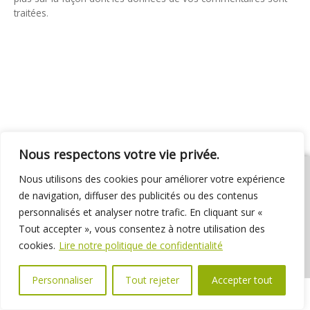
traitées
.
Nous respectons votre vie privée.
Nous utilisons des cookies pour améliorer votre expérience
de navigation, diffuser des publicités ou des contenus
personnalisés et analyser notre trafic. En cliquant sur «
01 69 31 72 10
01 69 31 37 31
Nous contacter
Tout accepter », vous consentez à notre utilisation des
Espace élus
Marchés publics
Délibérations
cookies.
Lire notre politique de confidentialité
Personnaliser
Tout rejeter
Accepter tout