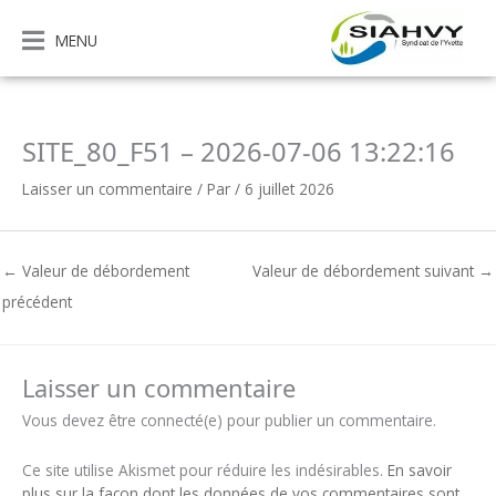
Aller
au
MENU
contenu
SITE_80_F51 – 2026-07-06 13:22:16
Laisser un commentaire
/ Par
/
6 juillet 2026
←
Valeur de débordement
Valeur de débordement suivant
→
précédent
Laisser un commentaire
Vous devez être connecté(e) pour publier un commentaire.
Ce site utilise Akismet pour réduire les indésirables.
En savoir
plus sur la façon dont les données de vos commentaires sont