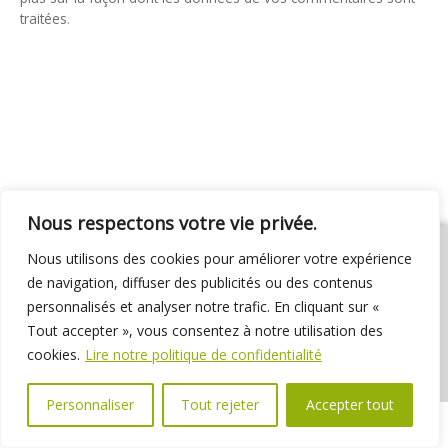
traitées
.
Nous respectons votre vie privée.
Nous utilisons des cookies pour améliorer votre expérience
de navigation, diffuser des publicités ou des contenus
personnalisés et analyser notre trafic. En cliquant sur «
01 69 31 72 10
01 69 31 37 31
Nous contacter
Tout accepter », vous consentez à notre utilisation des
Espace élus
Marchés publics
Délibérations
cookies.
Lire notre politique de confidentialité
Personnaliser
Tout rejeter
Accepter tout